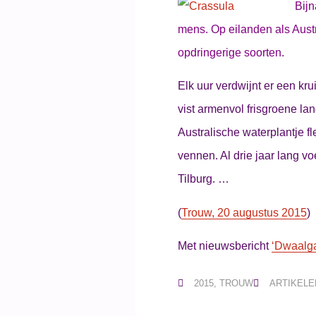
Bijn
mens. Op eilanden als Aust
opdringerige soorten.
Elk uur verdwijnt er een kru
vist armenvol frisgroene lan
Australische waterplantje f
vennen. Al drie jaar lang vo
Tilburg. …
(
Trouw, 20 augustus 2015
)
Met nieuwsbericht
‘Dwaalgas
2015
,
TROUW
ARTIKELE