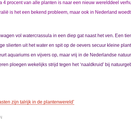
a 4 procent van alle planten is naar een nieuw werelddeel ver
ralië is het een bekend probleem, maar ook in Nederland woedt 
iwagen vol watercrassula in een diep gat naast het ven. Een tient
ge slierten uit het water en spit op de oevers secuur kleine plant
leurt aquariums en vijvers op, maar vrij in de Nederlandse natuu
eren ploegen wekelijks strijd tegen het ‘naaldkruid’ bij natuurge
ten zijn talrijk in de plantenwereld’
N