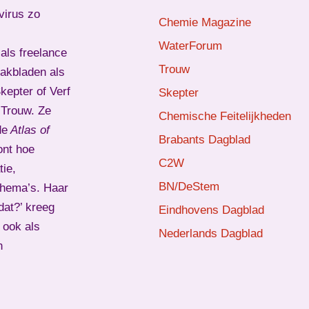
virus zo
Chemie Magazine
WaterForum
als freelance
Trouw
vakbladen als
epter of Verf
Skepter
d Trouw. Ze
Chemische Feitelijkheden
de
Atlas of
Brabants Dagblad
ont hoe
C2W
ie,
BN/DeStem
thema’s. Haar
dat?’ kreeg
Eindhovens Dagblad
 ook als
Nederlands Dagblad
n