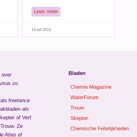
Lees meer
14 juli 2015
Bladen
l over
virus zo
Chemie Magazine
WaterForum
als freelance
Trouw
vakbladen als
epter of Verf
Skepter
d Trouw. Ze
Chemische Feitelijkheden
de
Atlas of