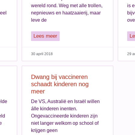
wereld rond. Weg met alle trollen,
is 
eel
nepnieuws en haatzaaierij, maar
bij
leve de
ove
Lees meer
Le
30 april 2018
29 a
Dwang bij vaccineren
schaadt kinderen nog
meer
elde
De VS, Australië en Israël willen
álle kinderen inenten.
eld
Ongevaccineerde kinderen zijn
e
niet langer welkom op school of
krijgen geen