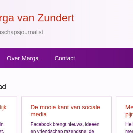
ga van Zundert
schapsjournalist
Over Marga
Contact
ad
ijk
De mooie kant van sociale
Men
media
pij
in
Facebook brengt nieuws, ideeën
Hel
t.
en vriendschap razendsnel de
men