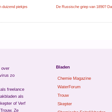
n duizend piekjes
Bladen
l over
virus zo
Chemie Magazine
WaterForum
als freelance
Trouw
vakbladen als
epter of Verf
Skepter
d Trouw. Ze