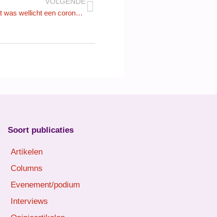
VOLGENDE
De Russische griep van 1890? Dat was wellicht een coronavirus
Soort publicaties
Artikelen
Columns
Evenement/podium
Interviews