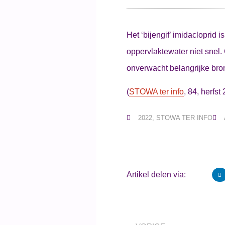
Het ‘bijengif’ imidacloprid 
oppervlaktewater niet snel
onverwacht belangrijke bron
(
STOWA ter info
, 84, herfst
2022
,
STOWA TER INFO
Artikel delen via: