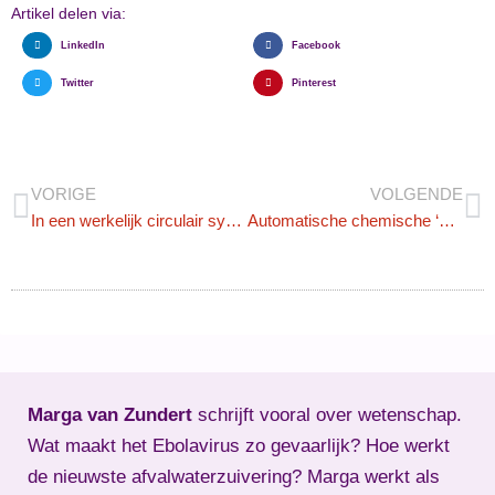
Artikel delen via:
LinkedIn
Facebook
Twitter
Pinterest
VORIGE
VOLGENDE
In een werkelijk circulair systeem is er geen afvalwater
Automatische chemische ‘vingerafdruk’ van drugs moet recherche helpen
Marga van Zundert
schrijft vooral over wetenschap.
Wat maakt het Ebolavirus zo gevaarlijk? Hoe werkt
de nieuwste afvalwaterzuivering? Marga werkt als