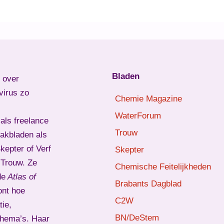
Bladen
l over
virus zo
Chemie Magazine
WaterForum
als freelance
Trouw
vakbladen als
epter of Verf
Skepter
d Trouw. Ze
Chemische Feitelijkheden
de
Atlas of
Brabants Dagblad
ont hoe
C2W
ie,
BN/DeStem
thema’s. Haar