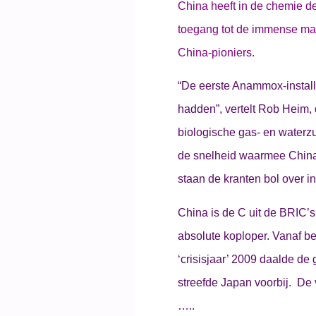
China heeft in de chemie d
toegang tot de immense mar
China-pioniers.
“De eerste Anammox-installa
hadden”, vertelt Rob Heim, d
biologische gas- en waterz
de snelheid waarmee China 
staan de kranten bol over i
China is de C uit de BRIC’s
absolute koploper. Vanaf be
‘crisisjaar’ 2009 daalde de 
streefde Japan voorbij. De 
…..