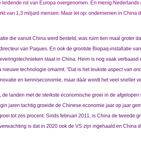
e leidende rol van Europa overgenomen. En menig Nederlands 
kt van 1,3 miljard mensen. Maar let op: ondernemen in China 
tie die vanuit China werd besteld, was ruim tien maal groter d
irecteur van Paques. En ook de grootste Biopaq-installatie van h
uiveringstechnieken staat in China. Heim is nog vaak verbaasd
nieuwe technologie omarmt. “Dat is het leukste aspect van on
nnovatie en kenniseconomie, maar dáár wordt het veel sneller ve
, de landen met de sterkste economische groei in de afgelopen t
gin jaren tachtig groeide de Chinese economie jaar op jaar gemi
groei tot zes procent. Sinds februari 2011, is China de tweede g
verwachting is dat in 2020 ook de VS zijn ingehaald en China d