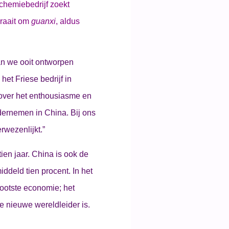
chemiebedrijf zoekt
draait om
guanxi
, aldus
an we ooit ontworpen
et Friese bedrijf in
 over het enthousiasme en
dernemen in China. Bij ons
rwezenlijkt.”
ien jaar. China is ook de
ddeld tien procent. In het
rootste economie; het
e nieuwe wereldleider is.