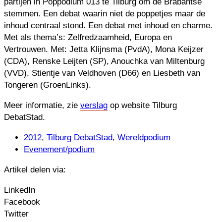
partijen in Poppodium 013 te Tilburg om de Brabantse
stemmen. Een debat waarin niet de poppetjes maar de
inhoud centraal stond. Een debat met inhoud en charme.
Met als thema’s: Zelfredzaamheid, Europa en
Vertrouwen. Met: Jetta Klijnsma (PvdA), Mona Keijzer
(CDA), Renske Leijten (SP), Anouchka van Miltenburg
(VVD), Stientje van Veldhoven (D66) en Liesbeth van
Tongeren (GroenLinks).
Meer informatie, zie
verslag
op website Tilburg
DebatStad.
2012
,
Tilburg DebatStad
,
Wereldpodium
Evenement/podium
Artikel delen via:
LinkedIn
Facebook
Twitter