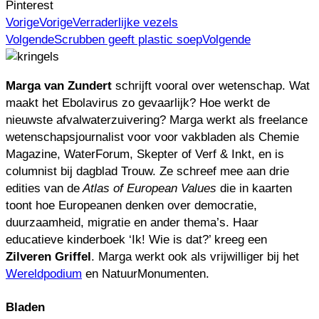
Pinterest
Vorige
Vorige
Verraderlijke vezels
Volgende
Scrubben geeft plastic soep
Volgende
Marga van Zundert
schrijft vooral over wetenschap. Wat
maakt het Ebolavirus zo gevaarlijk? Hoe werkt de
nieuwste afvalwaterzuivering? Marga werkt als freelance
wetenschapsjournalist voor voor vakbladen als Chemie
Magazine, WaterForum, Skepter of Verf & Inkt, en is
columnist bij dagblad Trouw. Ze schreef mee aan drie
edities van de
Atlas of European Values
die in kaarten
toont hoe Europeanen denken over democratie,
duurzaamheid, migratie en ander thema’s. Haar
educatieve kinderboek ‘Ik! Wie is dat?’ kreeg een
Zilveren Griffel
. Marga werkt ook als vrijwilliger bij het
Wereldpodium
en NatuurMonumenten.
Bladen