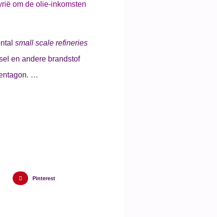
rië om de olie-inkomsten
ental
small scale refineries
esel en andere brandstof
Pentagon. …
Pinterest