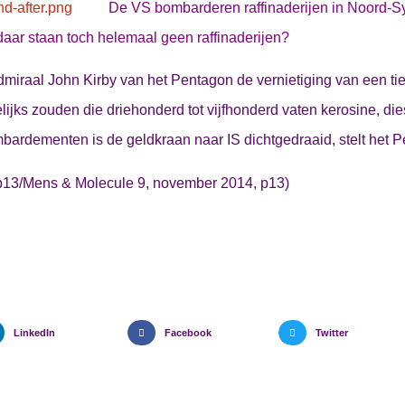
De VS bombarderen raffinaderijen in Noord-Sy
daar staan toch helemaal geen raffinaderijen?
iraal John Kirby van het Pentagon de vernietiging van een ti
lijks zouden die driehonderd tot vijfhonderd vaten kerosine, di
bardementen is de geldkraan naar IS dichtgedraaid, stelt het 
p13/Mens & Molecule 9, november 2014, p13)
LinkedIn
Facebook
Twitter