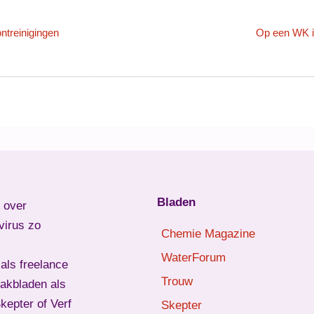
treinigingen
Op een WK in
Bladen
l over
virus zo
Chemie Magazine
WaterForum
als freelance
Trouw
vakbladen als
epter of Verf
Skepter