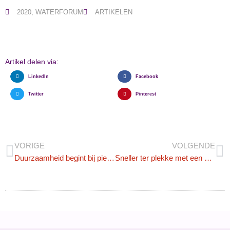
2020
,
WATERFORUM
ARTIKELEN
Artikel delen via:
LinkedIn
Facebook
Twitter
Pinterest
VORIGE
VOLGENDE
Duurzaamheid begint bij piepschuim
Sneller ter plekke met een drone