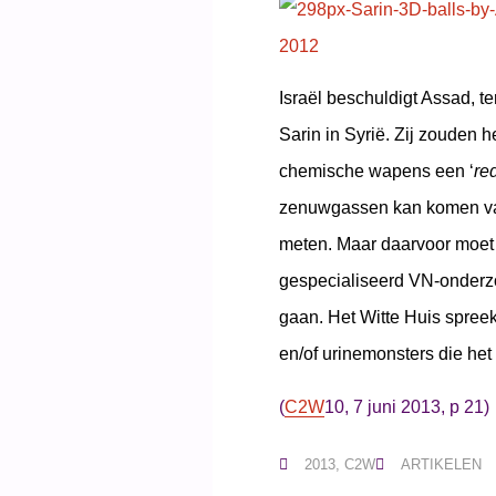
Israël beschuldigt Assad, t
Sarin in Syrië. Zij zouden 
chemische wapens een ‘
red
zenuwgassen kan komen van
meten. Maar daarvoor moet 
gespecialiseerd VN-onderz
gaan. Het Witte Huis spreek
en/of urinemonsters die het
(
C2W
10, 7 juni 2013, p 21)
2013
,
C2W
ARTIKELEN