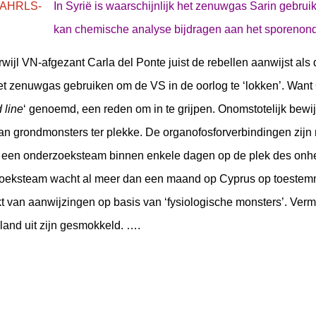
In Syrië is waarschijnlijk het zenuwgas Sarin gebruik
kan chemische analyse bijdragen aan het sporenon
erwijl VN-afgezant Carla del Ponte juist de rebellen aanwijst al
het zenuwgas gebruiken om de VS in de oorlog te ‘lokken’. Want
 line
‘ genoemd, een reden om in te grijpen. Onomstotelijk bewij
 grondmonsters ter plekke. De organofosforverbindingen zijn 
een onderzoeksteam binnen enkele dagen op de plek des onhei
oeksteam wacht al meer dan een maand op Cyprus op toestemm
t van aanwijzingen op basis van ‘fysiologische monsters’. Vermo
 land uit zijn gesmokkeld. ….