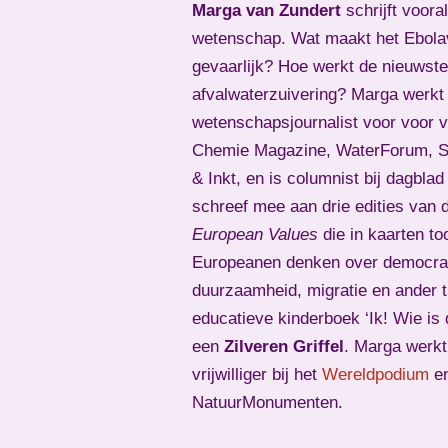
Marga van Zundert
schrijft voora
wetenschap. Wat maakt het Ebola
gevaarlijk? Hoe werkt de nieuwste
afvalwaterzuivering? Marga werkt 
wetenschapsjournalist voor voor 
Chemie Magazine, WaterForum, Sk
& Inkt, en is columnist bij dagbla
schreef mee aan drie edities van 
European Values
die in kaarten to
Europeanen denken over democrat
duurzaamheid, migratie en ander 
educatieve kinderboek ‘Ik! Wie is 
een
Zilveren Griffel
. Marga werkt
vrijwilliger bij het
Wereldpodium
e
NatuurMonumenten.