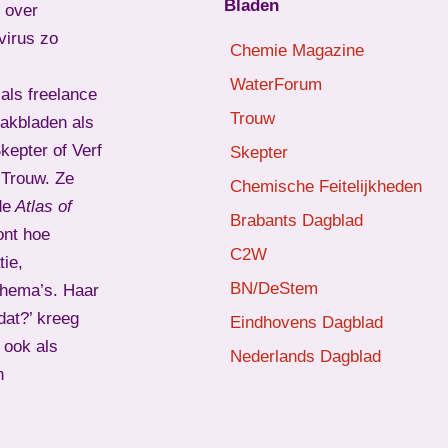
Bladen
l over
virus zo
Chemie Magazine
WaterForum
als freelance
Trouw
vakbladen als
epter of Verf
Skepter
d Trouw. Ze
Chemische Feitelijkheden
de
Atlas of
Brabants Dagblad
ont hoe
C2W
ie,
BN/DeStem
thema’s. Haar
dat?’ kreeg
Eindhovens Dagblad
 ook als
Nederlands Dagblad
n