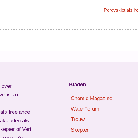
Perovskiet als 
Bladen
l over
virus zo
Chemie Magazine
WaterForum
als freelance
Trouw
vakbladen als
epter of Verf
Skepter
d Trouw. Ze