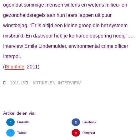
ogen dat sommige mensen willens en wetens milieu- en
gezondheidsregels aan hun laars lappen uit puur
winstbejag. “Er is altijd een kleine groep die het systeem
misbruikt. En daarvoor heb je keiharde opsporing nodig”…..
Interview Emile Lindemulder, environmental crime officer
Interpol.
(
IS online
, 2011)
2011
,
IS
ARTIKELEN
,
INTERVIEW
Artikel delen via:
LinkedIn
Facebook
Twitter
Pinterest