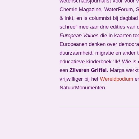
wetenschapsjournalist voor voor 
Chemie Magazine, WaterForum, Sk
& Inkt, en is columnist bij dagbla
schreef mee aan drie edities van 
European Values
die in kaarten to
Europeanen denken over democrat
duurzaamheid, migratie en ander 
educatieve kinderboek ‘Ik! Wie is 
een
Zilveren Griffel
. Marga werkt
vrijwilliger bij het
Wereldpodium
e
NatuurMonumenten.