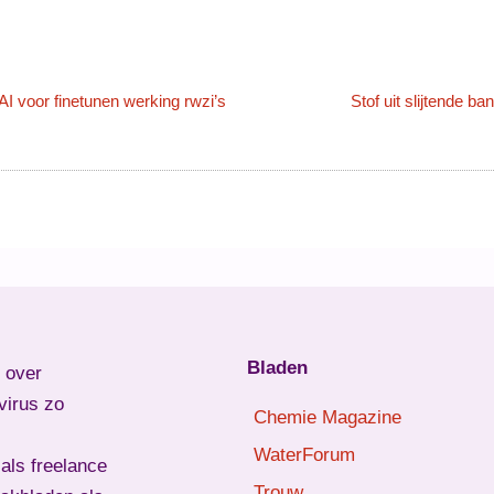
I voor finetunen werking rwzi’s
Stof uit slijtende b
Bladen
l over
virus zo
Chemie Magazine
WaterForum
als freelance
Trouw