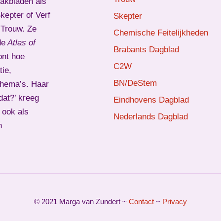
vakbladen als
epter of Verf
Skepter
d Trouw. Ze
Chemische Feitelijkheden
de
Atlas of
Brabants Dagblad
ont hoe
C2W
ie,
BN/DeStem
thema’s. Haar
dat?’ kreeg
Eindhovens Dagblad
 ook als
Nederlands Dagblad
n
© 2021 Marga van Zundert ~
Contact
~
Privacy