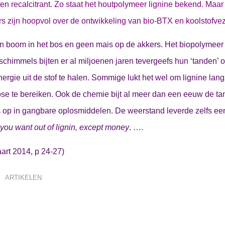
n recalcitrant. Zo staat het houtpolymeer lignine bekend. Maar 
s zijn hoopvol over de ontwikkeling van bio-BTX en koolstofveze
en boom in het bos en geen mais op de akkers. Het biopolymeer 
chimmels bijten er al miljoenen jaren tevergeefs hun ‘tanden’ 
ergie uit de stof te halen. Sommige lukt het wel om lignine la
lose te bereiken. Ook de chemie bijt al meer dan een eeuw de ta
 op in gangbare oplosmiddelen. De weerstand leverde zelfs een 
ou want out of lignin, except money
. ….
aart 2014, p 24-27)
ARTIKELEN