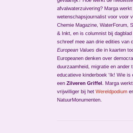
gevaarlijk? Hoe werkt de nieuwste
afvalwaterzuivering? Marga werkt 
wetenschapsjournalist voor voor 
Chemie Magazine, WaterForum, Sk
& Inkt, en is columnist bij dagbla
schreef mee aan drie edities van 
European Values
die in kaarten to
Europeanen denken over democrat
duurzaamheid, migratie en ander 
educatieve kinderboek ‘Ik! Wie is 
een
Zilveren Griffel
. Marga werkt
vrijwilliger bij het
Wereldpodium
e
NatuurMonumenten.