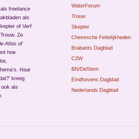
WaterForum
als freelance
Trouw
vakbladen als
epter of Verf
Skepter
d Trouw. Ze
Chemische Feitelijkheden
de
Atlas of
Brabants Dagblad
ont hoe
C2W
ie,
BN/DeStem
thema’s. Haar
dat?’ kreeg
Eindhovens Dagblad
 ook als
Nederlands Dagblad
n