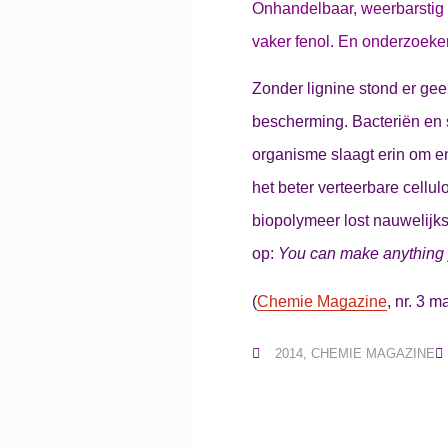
Onhandelbaar, weerbarstig e
vaker fenol. En onderzoeker
Zonder lignine stond er ge
bescherming. Bacteriën en s
organisme slaagt erin om en
het beter verteerbare cellu
biopolymeer lost nauwelijks
op:
You can make anything y
(
Chemie Magazine
, nr. 3 m
2014
,
CHEMIE MAGAZINE