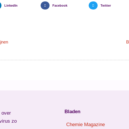
LinkedIn
Facebook
Twitter
ijnen
B
Bladen
l over
virus zo
Chemie Magazine